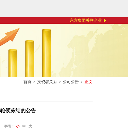
东方集团关联企业
首页
>
投资者关系
>
公司公告
>
正文
轮候冻结的公告
字号：
小
中
大