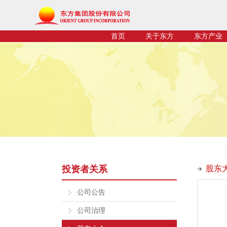
首页
关于东方
东方产业
投资者关系
股东
公司公告
公司治理