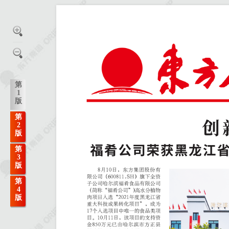
第
1
版
第
2
版
第
3
版
第
4
版