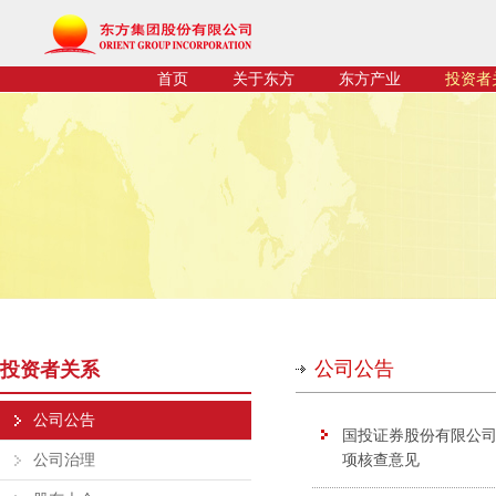
首页
关于东方
东方产业
投资者
公司公告
投资者关系
公司公告
国投证券股份有限公
公司治理
项核查意见