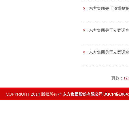
东方集团关于预重整
东方集团关于立案调
东方集团关于立案调
页数：
19/
COPYRIGHT 2014 版权所有@
东方集团股份有限公司
京ICP备1004