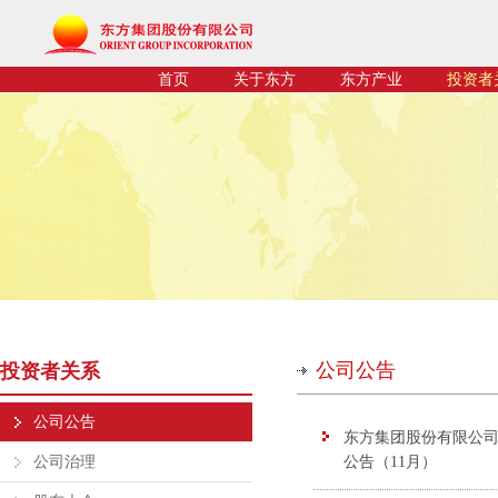
首页
关于东方
东方产业
投资者
公司公告
投资者关系
公司公告
东方集团股份有限公
公司治理
公告（11月）