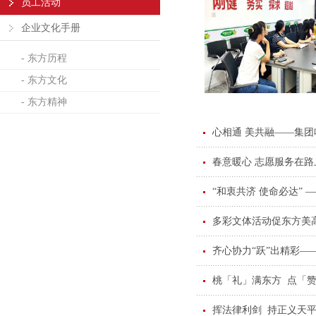
员工活动
企业文化手册
- 东方历程
- 东方文化
- 东方精神
心相通 美共融——集
春意暖心 志愿服务在路
“和衷共济 使命必达”
多彩文体活动促东方美
齐心协力“跃”出精彩—
桃「礼」满东方 点「
挥法律利剑 持正义天